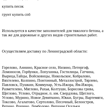
купить песок
грунт купить спб
Используется в качестве заполнителей для тяжолого бетона, а
так же для дорожные и других видов строительных работ.
Осуществляем доставку по Ленинградской области:
Горелово, Аннино, Красное село, Низино, Петергоф,
Ломоносов, Горбунки, Лопухинка, Гостилицы, Гатчина,
Вырица,Тайцы, Войсковицы, Никольское, Кобралово,
Вяхтелево, Колпино, Понтонный, Металлострой, Тярлево,
Павловск, Пушкин, Коммунар, Усть-Ижора, Ям-Ижора,
Разметелево, Мяглово, Рахья, Колтуши, Борисова грива,
Щеглово, Углово, Отрадное, п. им. Свердлова, Щеглого,
Углово, Мурино, Новое Девяткино, Юкки, Бугры, Вартемяги,
Токсово, Агалатово, Сертолово, Песочный, Белоостров,
Репино, Рощино, Лемболово, Верхние Осельки